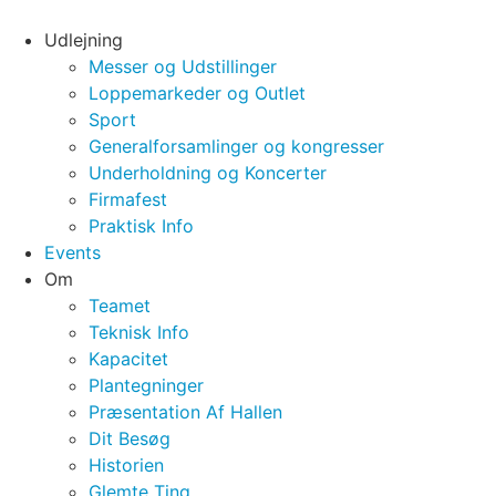
Videre
til
Udlejning
indhold
Messer og Udstillinger
Loppemarkeder og Outlet
Sport
Generalforsamlinger og kongresser
Underholdning og Koncerter
Firmafest
Praktisk Info
Events
Om
Teamet
Teknisk Info
Kapacitet
Plantegninger
Præsentation Af Hallen
Dit Besøg
Historien
Glemte Ting