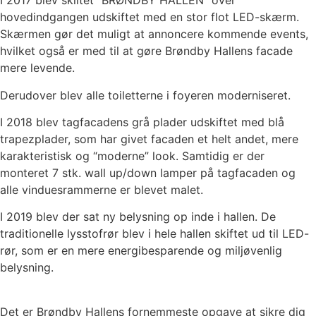
I 2017 blev skiltet “BRØNDBY HALLEN” over
hovedindgangen udskiftet med en stor flot LED-skærm.
Skærmen gør det muligt at annoncere kommende events,
hvilket også er med til at gøre Brøndby Hallens facade
mere levende.
Derudover blev alle toiletterne i foyeren moderniseret.
I 2018 blev tagfacadens grå plader udskiftet med blå
trapezplader, som har givet facaden et helt andet, mere
karakteristisk og “moderne” look. Samtidig er der
monteret 7 stk. wall up/down lamper på tagfacaden og
alle vinduesrammerne er blevet malet.
I 2019 blev der sat ny belysning op inde i hallen. De
traditionelle lysstofrør blev i hele hallen skiftet ud til LED-
rør, som er en mere energibesparende og miljøvenlig
belysning.
Det er Brøndby Hallens fornemmeste opgave at sikre dig