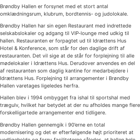
Brøndby Hallen er forsynet med et stort antal
omklædningsrum, klubrum, bordtennis- og judolokale.
Brøndby Hallen har sin egen Restaurant med indrettede
selskabslokaler og adgang til VIP-lounge med udkig til
hallen. Restauranten er forpagtet ud til Idrættens Hus
Hotel & Konference, som står for den daglige drift af
restauranten. Det vil sige at de står for forplejning til alle
mødelokaler i Idrættens Hus. Derudover anvendes en del
af restauranten som daglig kantine for medarbejdere i
Idrættens Hus. Forplejning til arrangementer i Brøndby
Hallen varetages ligeledes herfra.
Hallen blev i 1994 ombygget fra ishal til sportshal med
trægulv, hvilket har betydet at der nu afholdes mange flere
forskelligartede arrangementer end tidligere.
Brøndby Hallen gennemgik i 90’erne en total
modernisering og det er efterfølgende højt prioriteret at
vedligeholde og forny faciliteterne således, at hallen hele