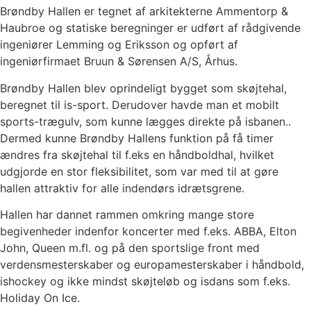
Brøndby Hallen er tegnet af arkitekterne Ammentorp &
Haubroe og statiske beregninger er udført af rådgivende
ingeniører Lemming og Eriksson og opført af
ingeniørfirmaet Bruun & Sørensen A/S, Århus.
Brøndby Hallen blev oprindeligt bygget som skøjtehal,
beregnet til is-sport. Derudover havde man et mobilt
sports-trægulv, som kunne lægges direkte på isbanen..
Dermed kunne Brøndby Hallens funktion på få timer
ændres fra skøjtehal til f.eks en håndboldhal, hvilket
udgjorde en stor fleksibilitet, som var med til at gøre
hallen attraktiv for alle indendørs idrætsgrene.
Hallen har dannet rammen omkring mange store
begivenheder indenfor koncerter med f.eks. ABBA, Elton
John, Queen m.fl. og på den sportslige front med
verdensmesterskaber og europamesterskaber i håndbold,
ishockey og ikke mindst skøjteløb og isdans som f.eks.
Holiday On Ice.