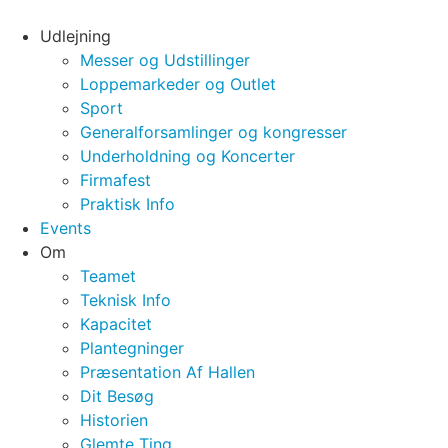
Videre
til
Udlejning
indhold
Messer og Udstillinger
Loppemarkeder og Outlet
Sport
Generalforsamlinger og kongresser
Underholdning og Koncerter
Firmafest
Praktisk Info
Events
Om
Teamet
Teknisk Info
Kapacitet
Plantegninger
Præsentation Af Hallen
Dit Besøg
Historien
Glemte Ting