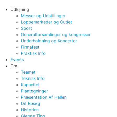
Videre
til
Udlejning
indhold
Messer og Udstillinger
Loppemarkeder og Outlet
Sport
Generalforsamlinger og kongresser
Underholdning og Koncerter
Firmafest
Praktisk Info
Events
Om
Teamet
Teknisk Info
Kapacitet
Plantegninger
Præsentation Af Hallen
Dit Besøg
Historien
Glemte Ting