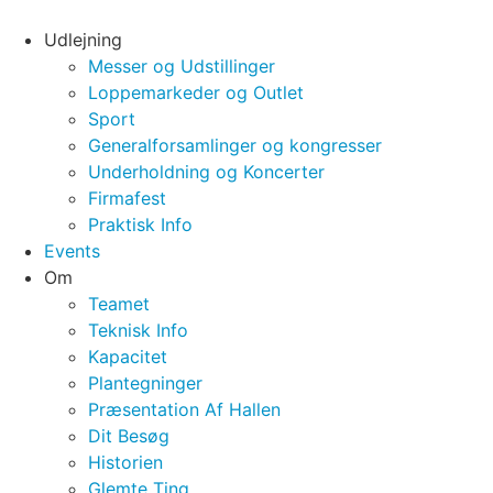
Videre
til
Udlejning
indhold
Messer og Udstillinger
Loppemarkeder og Outlet
Sport
Generalforsamlinger og kongresser
Underholdning og Koncerter
Firmafest
Praktisk Info
Events
Om
Teamet
Teknisk Info
Kapacitet
Plantegninger
Præsentation Af Hallen
Dit Besøg
Historien
Glemte Ting