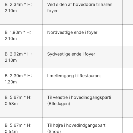
B: 2,34m * H:
Ved siden af hoveddøre til hallen i
2,10m
foyer
B: 1,90m * H:
Nordvestlige ende i foyer
2,10m
B: 2,92m * H:
Sydvestlige ende i foyer
2,10m
B: 2,30m * H:
I mellemgang til Restaurant
1,20m
B: 5,67m * H:
Til venstre i hovedindgangsparti
0,58m
(Billetlugen)
B: 5,67m * H:
Til højre i hovedindgangsparti
0,54m
(Shop)