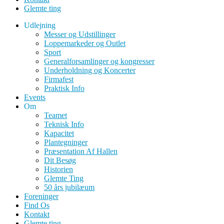
Glemte ting
Udlejning
Messer og Udstillinger
Loppemarkeder og Outlet
Sport
Generalforsamlinger og kongresser
Underholdning og Koncerter
Firmafest
Praktisk Info
Events
Om
Teamet
Teknisk Info
Kapacitet
Plantegninger
Præsentation Af Hallen
Dit Besøg
Historien
Glemte Ting
50 års jubilæum
Foreninger
Find Os
Kontakt
Glemte ting