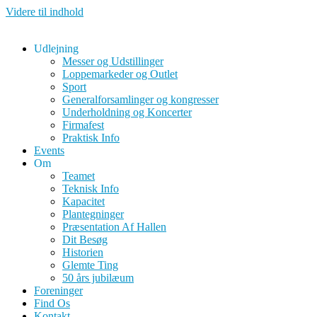
Videre til indhold
Udlejning
Messer og Udstillinger
Loppemarkeder og Outlet
Sport
Generalforsamlinger og kongresser
Underholdning og Koncerter
Firmafest
Praktisk Info
Events
Om
Teamet
Teknisk Info
Kapacitet
Plantegninger
Præsentation Af Hallen
Dit Besøg
Historien
Glemte Ting
50 års jubilæum
Foreninger
Find Os
Kontakt