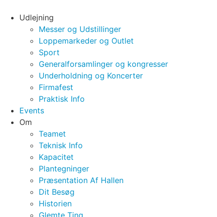
Videre
til
Udlejning
indhold
Messer og Udstillinger
Loppemarkeder og Outlet
Sport
Generalforsamlinger og kongresser
Underholdning og Koncerter
Firmafest
Praktisk Info
Events
Om
Teamet
Teknisk Info
Kapacitet
Plantegninger
Præsentation Af Hallen
Dit Besøg
Historien
Glemte Ting