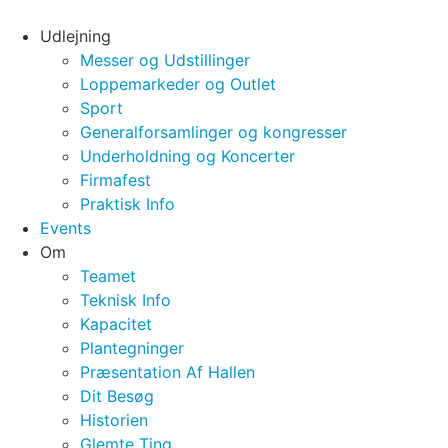
Videre
til
Udlejning
indhold
Messer og Udstillinger
Loppemarkeder og Outlet
Sport
Generalforsamlinger og kongresser
Underholdning og Koncerter
Firmafest
Praktisk Info
Events
Om
Teamet
Teknisk Info
Kapacitet
Plantegninger
Præsentation Af Hallen
Dit Besøg
Historien
Glemte Ting